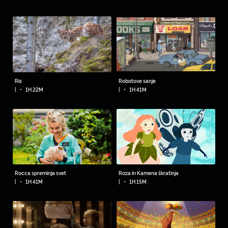
Ris
Robotove sanje
•
•
|
1H 22M
|
1H 41M
Rocca spreminja svet
Roza in Kamena škratinja
•
•
|
1H 41M
|
1H 15M