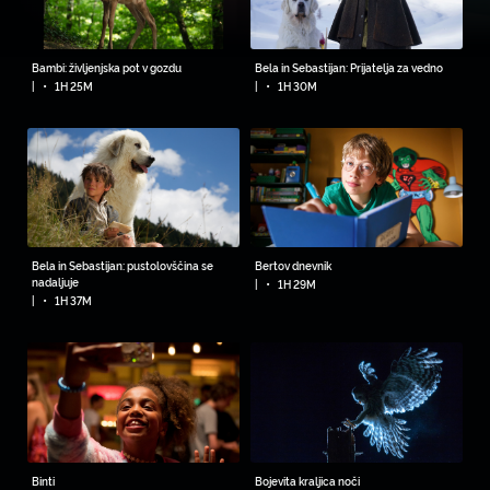
Bambi: življenjska pot v gozdu
Bela in Sebastijan: Prijatelja za vedno
•
•
|
1H 25M
|
1H 30M
Bela in Sebastijan: pustolovščina se
Bertov dnevnik
•
nadaljuje
|
1H 29M
•
|
1H 37M
Binti
Bojevita kraljica noči