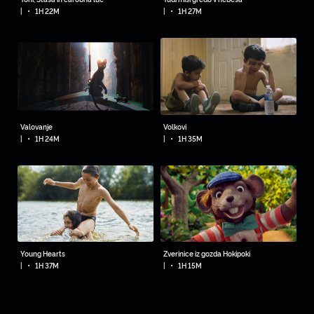
•
•
|
1H 22M
|
1H 27M
Valovanje
Volkovi
•
•
|
1H 24M
|
1H 35M
Young Hearts
Zverinice iz gozda Hokipoki
•
•
|
1H 37M
|
1H 15M