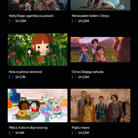
Nelly Rapp: agentka za pošasti
Nenavaden teden s Tesso
•
•
|
1H 32M
|
1H 22M
Nina in ježeva skrivnost
Otroci Divjega zahoda
•
•
|
1H 17M
|
1H 23M
Pikica, Koko in divji nosorog
Pojdi z mano
•
•
|
1H 4M
|
1H 23M