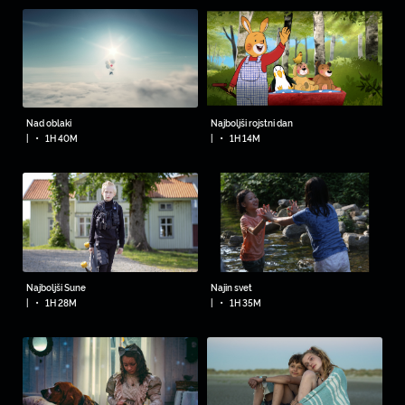
Nad oblaki
Najboljši rojstni dan
•
•
|
1H 40M
|
1H 14M
Najboljši Sune
Najin svet
•
•
|
1H 28M
|
1H 35M