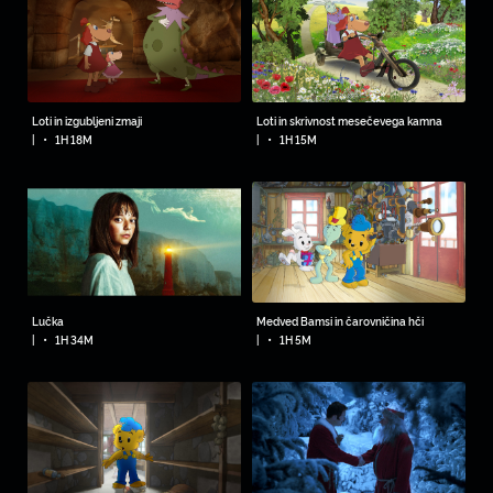
Loti in izgubljeni zmaji
Loti in skrivnost mesečevega kamna
•
•
|
1H 18M
|
1H 15M
Lučka
Medved Bamsi in čarovničina hči
•
•
|
1H 34M
|
1H 5M