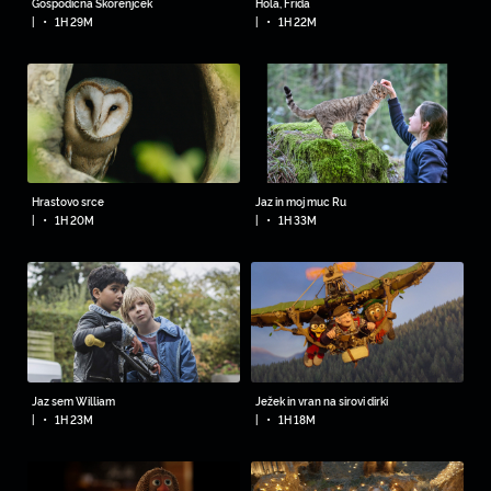
Gospodična Škorenjček
Hola, Frida
•
•
|
1H 29M
|
1H 22M
Hrastovo srce
Jaz in moj muc Ru
•
•
|
1H 20M
|
1H 33M
Jaz sem William
Ježek in vran na sirovi dirki
•
•
|
1H 23M
|
1H 18M