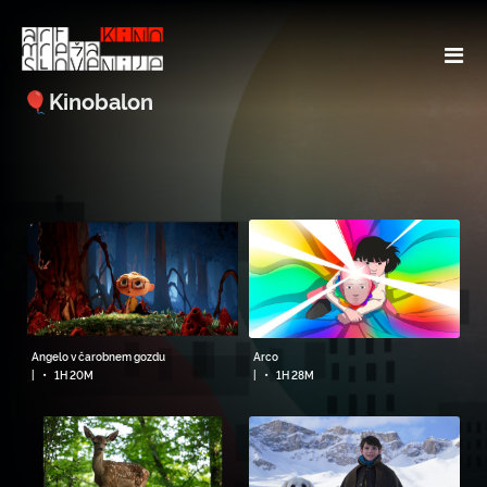
🎈Kinobalon
Angelo v čarobnem gozdu
Arco
•
•
|
1H 20M
|
1H 28M