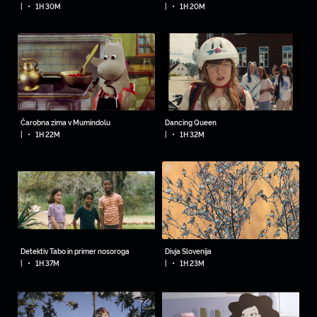
•
•
|
1H 30M
|
1H 20M
Čarobna zima v Mumindolu
Dancing Queen
•
•
|
1H 22M
|
1H 32M
Detektiv Tabo in primer nosoroga
Divja Slovenija
•
•
|
1H 37M
|
1H 23M