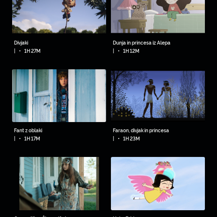
Divjaki
Dunja in princesa iz Alepa
•
•
|
1H 27M
|
1H 12M
Fant z oblaki
Faraon, divjak in princesa
•
•
|
1H 17M
|
1H 23M