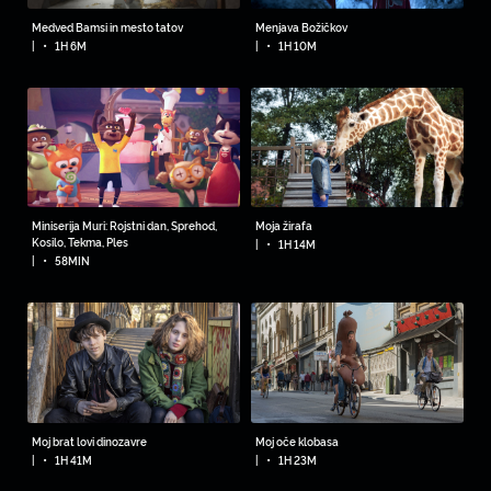
Medved Bamsi in mesto tatov
Menjava Božičkov
•
•
|
1H 6M
|
1H 10M
Miniserija Muri: Rojstni dan, Sprehod,
Moja žirafa
•
Kosilo, Tekma, Ples
|
1H 14M
•
|
58MIN
Moj brat lovi dinozavre
Moj oče klobasa
•
•
|
1H 41M
|
1H 23M