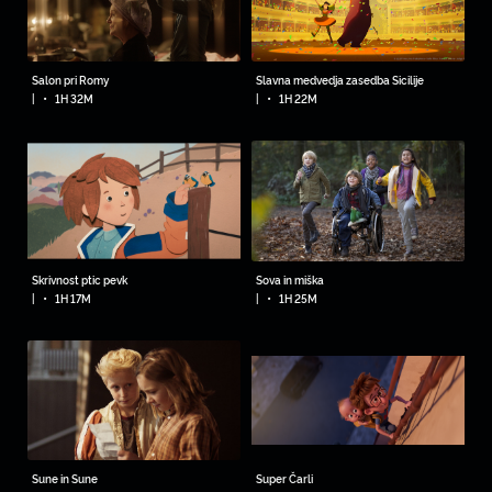
Salon pri Romy
Slavna medvedja zasedba Sicilije
•
•
|
1H 32M
|
1H 22M
Skrivnost ptic pevk
Sova in miška
•
•
|
1H 17M
|
1H 25M
Sune in Sune
Super Čarli