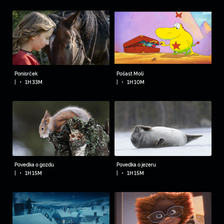
Ponisrček
Pošast Moli
•
•
|
1H 33M
|
1H 10M
Povedka o gozdu
Povedka o jezeru
•
•
|
1H 15M
|
1H 15M