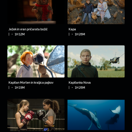
Ježek in vran pričarata božič
Kapa
•
•
|
1H 12M
|
1H 26M
Kapitan Morten in kraljica pajkov
Kapitanka Nova
•
•
|
1H 19M
|
1H 26M