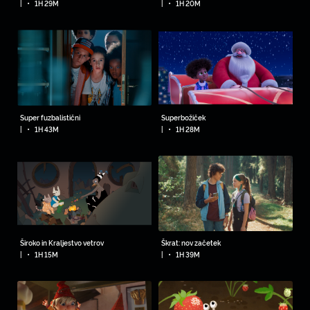
•
•
|
1H 29M
|
1H 20M
Super fuzbalistični
Superbožiček
•
•
|
1H 43M
|
1H 28M
Široko in Kraljestvo vetrov
Škrat: nov začetek
•
•
|
1H 15M
|
1H 39M