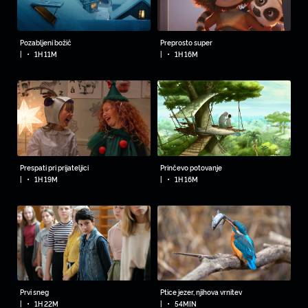
Pozabljeni božič
Preprosto super
•
•
|
1H 11M
|
1H 16M
Prespati pri prijateljici
Prinčevo potovanje
•
•
|
1H 19M
|
1H 16M
Prvi sneg
Ptice jezer, njihova vrnitev
•
•
|
1H 22M
|
54MIN