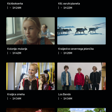
Kickbokserka
Kiti, varuhi planeta
•
•
|
1H 24M
|
1H 22M
Kolonija: mularija
Kraljestvo severnega jelenčka
•
•
|
1H 42M
|
1H 26M
Kraljica smeha
Los Bando
•
•
|
1H 34M
|
1H 34M