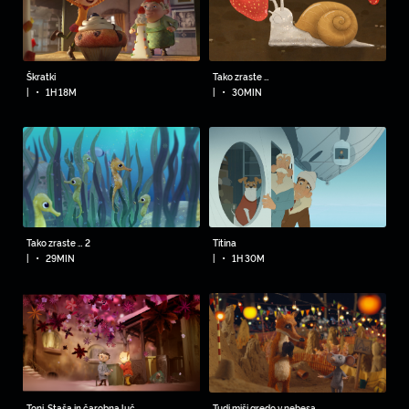
Škratki
Tako zraste …
•
•
|
1H 18M
|
30MIN
Tako zraste … 2
Titina
•
•
|
29MIN
|
1H 30M
Toni, Staša in čarobna luč
Tudi miši gredo v nebesa