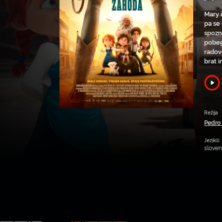
Mary 
pa se
spozn
pobeg
radov
brat i
Režija
Pedro 
Jezik(i)
slove