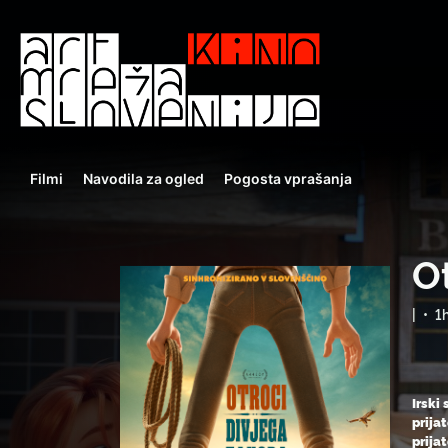
Filmi
Navodila za ogled
Pogosta vprašanja
O
|
•
1
Irski
prija
prija