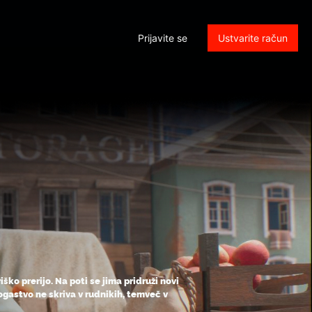
Prijavite se
Ustvarite račun
ško prerijo. Na poti se jima pridruži novi
bogastvo ne skriva v rudnikih, temveč v