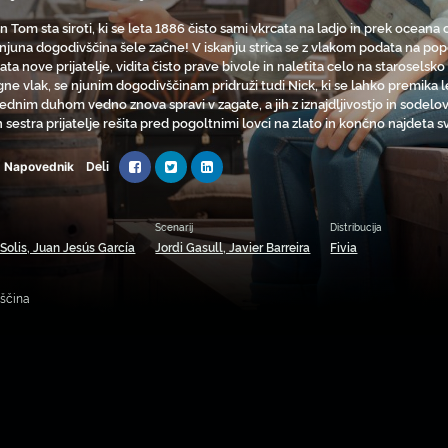
in Tom sta siroti, ki se leta 1886 čisto sami vkrcata na ladjo in prek ocean
 njuna dogodivščina šele začne! V iskanju strica se z vlakom podata na po
ata nove prijatelje, vidita čisto prave bivole in naletita celo na starosel
ne vlak, se njunim dogodivščinam pridruži tudi Nick, ki se lahko premika l
ednim duhom vedno znova spravi v zagate, a jih z iznajdljivostjo in sodelo
n sestra prijatelje rešita pred pogoltnimi lovci na zlato in končno najdeta 
Deli
Napovednik
Scenarij
Distribucija
Solis, Juan Jesús García
Jordi Gasull, Javier Barreira
Fivia
nščina