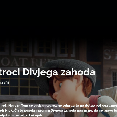
troci Divjega zahoda
h 23m
 siroti Mary in Tom se v iskanju družine odpravita na dolgo pot čez ameri
telj Nick. Čisto posebni pionirji Divjega zahoda nas učijo, da se pravo 
teljstvu in novih izkušnjah.