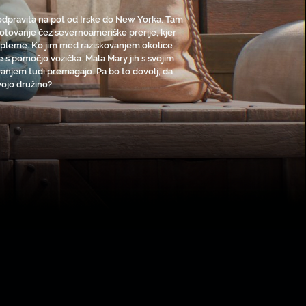
a odpravita na pot od Irske do New Yorka. Tam
potovanje čez severnoameriške prerije, kjer
sko pleme. Ko jim med raziskovanjem okolice
e s pomočjo vozička. Mala Mary jih s svojim
vanjem tudi premagajo. Pa bo to dovolj, da
svojo družino?