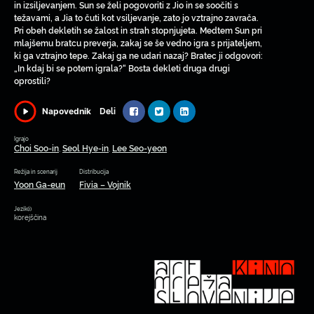
in izsiljevanjem. Sun se želi pogovoriti z Jio in se soočiti s
težavami, a Jia to čuti kot vsiljevanje, zato jo vztrajno zavrača.
Pri obeh dekletih se žalost in strah stopnjujeta. Medtem Sun pri
mlajšemu bratcu preverja, zakaj se še vedno igra s prijateljem,
ki ga vztrajno tepe. Zakaj ga ne udari nazaj? Bratec ji odgovori:
„In kdaj bi se potem igrala?“ Bosta dekleti druga drugi
oprostili?
Deli
Napovednik
Igrajo
Choi Soo-in
Seol Hye-in
Lee Seo-yeon
,
,
Režija in scenarij
Distribucija
Yoon Ga-eun
Fivia – Vojnik
Jezik(i)
korejščina