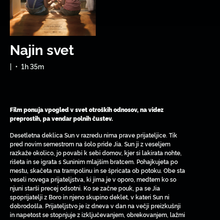
Najin svet
|
•
1h 35m
Film ponuja vpogled v svet otroških odnosov, na videz
preprostih, pa vendar polnih čustev.
Desetletna deklica Sun v razredu nima prave prijateljice. Tik
pred novim semestrom na šolo pride Jia. Sun ji z veseljem
razkaže okolico, jo povabi k sebi domov, kjer si lakirata nohte,
rišeta in se igrata s Suninim mlajšim bratcem. Pohajkujeta po
mestu, skačeta na trampolinu in se špricata ob potoku. Obe sta
veseli novega prijateljstva, ki jima je v oporo, medtem ko so
njuni starši precej odsotni. Ko se začne pouk, pa se Jia
spoprijatelji z Boro in njeno skupino deklet, v kateri Sun ni
dobrodošla. Prijateljstvo je iz dneva v dan na večji preizkušnji
in napetost se stopnjuje z izključevanjem, obrekovanjem, lažmi