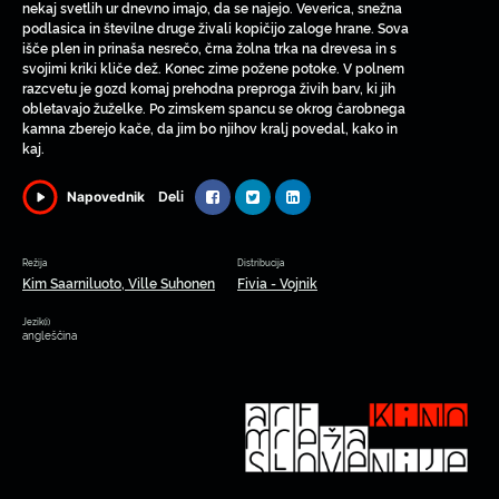
nekaj svetlih ur dnevno imajo, da se najejo. Veverica, snežna
podlasica in številne druge živali kopičijo zaloge hrane. Sova
išče plen in prinaša nesrečo, črna žolna trka na drevesa in s
svojimi kriki kliče dež. Konec zime požene potoke. V polnem
razcvetu je gozd komaj prehodna preproga živih barv, ki jih
obletavajo žuželke. Po zimskem spancu se okrog čarobnega
kamna zberejo kače, da jim bo njihov kralj povedal, kako in
kaj.
Deli
Napovednik
Režija
Distribucija
Kim Saarniluoto, Ville Suhonen
Fivia - Vojnik
Jezik(i)
angleščina