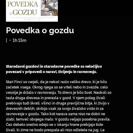
Povedka o gozdu
|
•
1h 15m
Starodavni gozdovi in starodavne povedke so neločljivo
povezani v pripovedi o naravi, življenju in ravnovesju.
Stari Finci so verjeli, da je nekoč raslo veliko drevo, ki je bilo
začetek vsega. Okrog njega so se vrteli nebo in zvezde, celo
vesolje je držalo v ravnovesju. To drevo je bilo Svet. Naokoli so
rasla druga drevesa in prerasla v gozd. V njem poleg živali
prebivajo tudi škrati, vilinci in druga pravljična bitja, ki živijo v
drevesnih deblih, skrbijo vsak za svojo živalsko vrsto in za
ravnovesje v gozdu. Tako kot narava sama niso ne dobri ne
slabi, temveč obojega malo. V gozdu veljajo posebna pravila.
Čez debelo snežno odejo se v iskanju hrane prebijajo tiste
živali, ki zime ne bodo prespale ali niso odletele na jug. Le