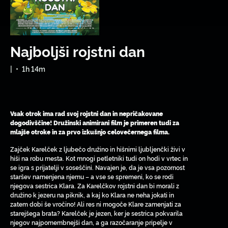
Najboljši rojstni dan
|
•
1h 14m
Vsak otrok ima rad svoj rojstni dan in nepričakovane
dogodivščine! Družinski animirani film je primeren tudi za
mlajše otroke in za prvo izkušnjo celovečernega filma.
Zajček Karelček z ljubečo družino in hišnimi ljubljenčki živi v
hiši na robu mesta. Kot mnogi petletniki tudi on hodi v vrtec in
se igra s prijatelji v soseščini. Navajen je, da je vsa pozornost
staršev namenjena njemu – a vse se spremeni, ko se rodi
njegova sestrica Klara. Za Karelčkov rojstni dan bi morali z
družino k jezeru na piknik, a kaj ko Klara ne neha jokati in
zatem dobi še vročino! Ali res ni mogoče Klare zamenjati za
starejšega brata? Karelček je jezen, ker je sestrica pokvarila
njegov najpomembnejši dan, a ga razočaranje pripelje v