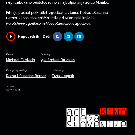
nepričakovano pustolovščino z najboljšo prijateljico Moniko.
Film je posnet po kratkih zgodbah avtorice Rotraut Susanne
Berner, ki so v slovenščini izšle pri Mladinski knjigi –
Karelčkove zgodbice
in
Nove Karelčkove zgodbice
.
Deli
Napovednik
Režija
Scenarij
Michael Ekbladh
Aje Andrea Brucken
Po knjižni predlogi
Distribucija
Rotraut Susanne Berner
Fivia – Vojnik
Jezik(i)
slovenščina