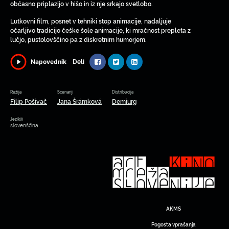
občasno priplazijo v hišo in iz nje srkajo svetlobo.
Lutkovni film, posnet v tehniki stop animacije, nadaljuje
očarljivo tradicijo češke šole animacije, ki mračnost prepleta z
lučjo, pustolovščino pa z diskretnim humorjem.
Deli
Napovednik
Režija
Scenarij
Distribucija
Filip Pošivač
Jana Šrámková
Demiurg
Jezik(i)
slovenščina
AKMS
Pogosta vprašanja