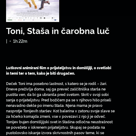
Toni, Staša in čarobna luč
|
•
1h 22m
Lutkovni animirani film o prijateljstvu in domišljiji, o svetlobi
in temi ter o tem, kako je biti drugačen.
Deček Toni ima posebno lastnost, s katero se je rodil – žari.
Dneve preživlja doma, saj ga preveč zaščitniška starša ne
pustita ven, da bi ga ubranila pred svetom. Skrit v svoji sobi
sanja o prijateljstvu. Pred božičem pa se v njihovo hišo priseli
nenavadno dekle po imenu Staša. Njena mama je pravo
nasprotje Tonijevih staršev. Kot balerina v zatonu svoje slave se
za hčerko komajda zmeni, vse v povezavi z njo ji je odveč.
Tonijev bujen domišljijski svet in Stašina odločna neustrašnost
se povežeta v iskrenem prijateljstvu. Skupaj se podata na
pustolovsko iskanje izvora skrivnostnih pasov teme, ki se