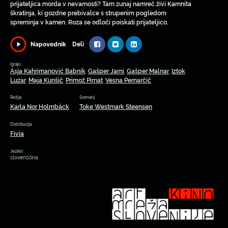
prijateljica morda v nevarnosti? Tam zunaj namreč živi Kamnita
škratinja, ki gozdne prebivalce s strupenim pogledom
spreminja v kamen. Roza se odloči poiskati prijateljico.
Deli
Napovednik
Igrajo
Asja Kahrimanović Babnik
Gašper Jarni
Gašper Malnar
Iztok
,
,
,
Luzar
Maja Kunšič
Primož Pirnat
Vesna Pernarčič
,
,
,
Režija
Scenarij
Karla Nor Holmbäck
Toke Westmark Steensen
Distribucija
Fivia
Jezik(i)
slovenščina