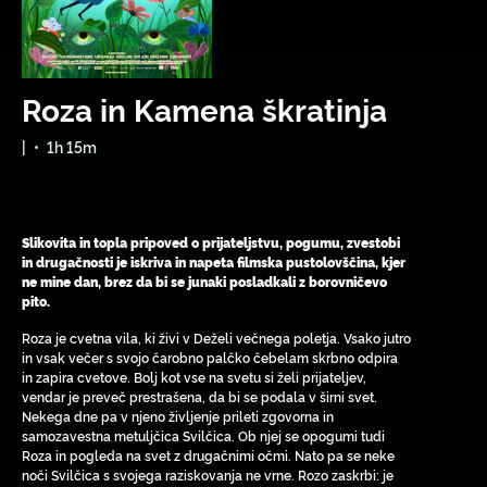
Roza in Kamena škratinja
|
•
1h 15m
Slikovita in topla pripoved o prijateljstvu, pogumu, zvestobi
in drugačnosti je iskriva in napeta filmska pustolovščina, kjer
ne mine dan, brez da bi se junaki posladkali z borovničevo
pito.
Roza je cvetna vila, ki živi v Deželi večnega poletja. Vsako jutro
in vsak večer s svojo čarobno palčko čebelam skrbno odpira
in zapira cvetove. Bolj kot vse na svetu si želi prijateljev,
vendar je preveč prestrašena, da bi se podala v širni svet.
Nekega dne pa v njeno življenje prileti zgovorna in
samozavestna metuljčica Svilčica. Ob njej se opogumi tudi
Roza in pogleda na svet z drugačnimi očmi. Nato pa se neke
noči Svilčica s svojega raziskovanja ne vrne. Rozo zaskrbi: je