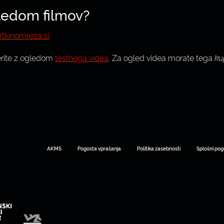
gledom filmov?
tkinomreza.si
.
erite z ogledom
testnega videa
. Za ogled videa morate tega
kup
AKMS
Pogosta vprašanja
Politika zasebnosti
Splošni pog