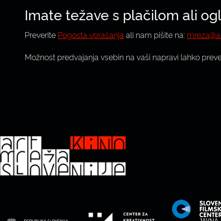
Imate težave s plačilom ali o
Preverite
Pogosta vprašanja
ali nam pišite na:
mreza@ar
Možnost predvajanja vsebin na vaši napravi lahko prev