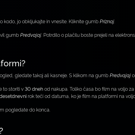
 kodo, jo obkljukajte in vnesite. Kliknite gumb
Priznaj
.
javil gumb
Predvajaj
. Potrdilo o plačilu boste prejeli na elektr
tformi?
za ogled, gledate takoj ali kasneje. S klikom na gumb
Predvajaj
o
to storiti v
30 dneh
od nakupa. Toliko časa bo film na voljo
idesetdnevni
rok teči od datuma, ko je film na platformi na volj
film pogledate do konca.
?