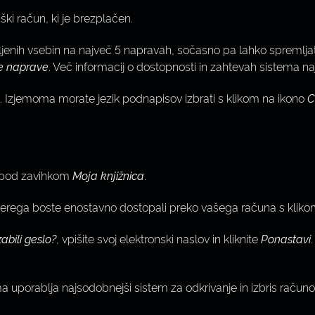
ki račun, ki je brezplačen.
enih vsebin na največ 5 napravah, sočasno pa lahko spremljat
e naprave
. Več informacij o dostopnosti in zahtevah sistema n
i. Izjemoma morate jezik podnapisov izbrati s klikom na ikono
C
u pod zavihkom
Moja knjižnica
.
aterega boste enostavno dostopali preko vašega računa s klik
abili geslo?
, vpišite svoj elektronski naslov in kliknite
Ponastavi
uporablja najsodobnejši sistem za odkrivanje in izbris računov, 