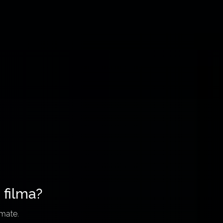
 filma?
imate.