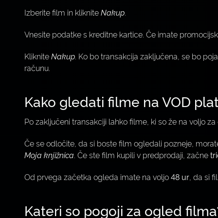
Izberite film in kliknite
Nakup
.
Vnesite podatke s kreditne kartice. Če imate promocijsko
Kliknite
Nakup
. Ko bo transakcija zaključena, se bo po
računu.
Kako gledati filme na VOD pla
Po zaključeni transakciji lahko filme, ki so že na voljo 
Če se odločite, da si boste film ogledali pozneje, morate 
Moja knjižnica
. Če ste film kupili v predprodaji, začne
tr
Od prvega začetka ogleda imate na voljo
48 ur
, da si 
Kateri so pogoji za ogled filma