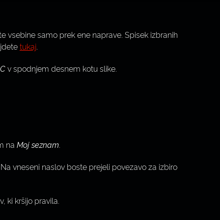
e vsebine samo prek ene naprave. Spisek izbranih
ajdete
tukaj
.
C
v spodnjem desnem kotu slike.
om na
Moj seznam
.
. Na vneseni naslov boste prejeli povezavo za izbiro
ki kršijo pravila.