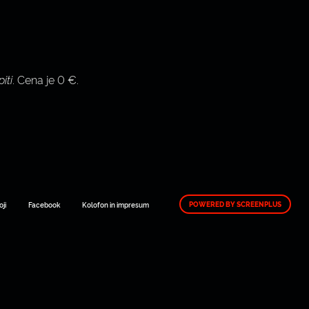
iti
. Cena je 0 €.
POWERED BY SCREENPLUS
oji
Facebook
Kolofon in impresum