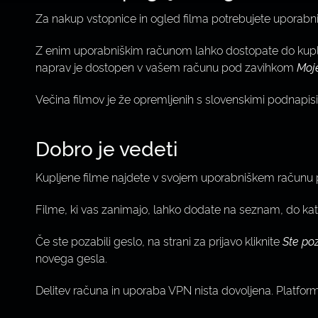
Za nakup vstopnice in ogled filma potrebujete uporabniš
Z enim uporabniškim računom lahko dostopate do kuplj
naprav je dostopen v vašem računu pod zavihkom
Moj
Večina filmov je že opremljenih s slovenskimi podnapis
Dobro je vedeti
Kupljene filme najdete v svojem uporabniškem račun
Filme, ki vas zanimajo, lahko dodate na seznam, do k
Če ste pozabili geslo, na strani za prijavo kliknite
Ste poz
novega gesla.
Delitev računa in uporaba VPN nista dovoljena. Platforma 