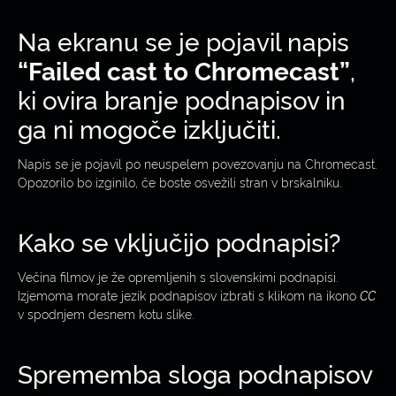
Na ekranu se je pojavil napis
“Failed cast to Chromecast”
,
ki ovira branje podnapisov in
ga ni mogoče izključiti.
Napis se je pojavil po neuspelem povezovanju na Chromecast.
Opozorilo bo izginilo, če boste osvežili stran v brskalniku.
Kako se vključijo podnapisi?
Večina filmov je že opremljenih s slovenskimi podnapisi.
Izjemoma morate jezik podnapisov izbrati s klikom na ikono
CC
v spodnjem desnem kotu slike.
Sprememba sloga podnapisov