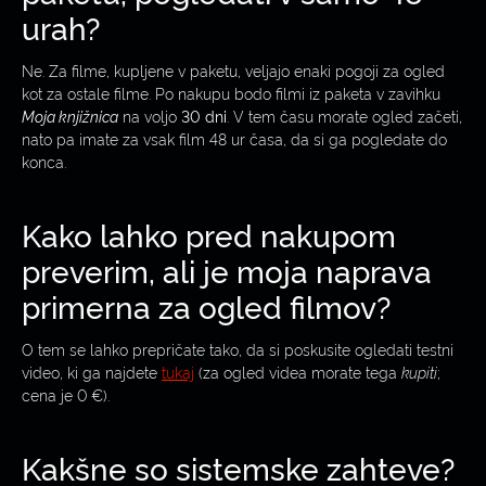
urah?
Ne. Za filme, kupljene v paketu, veljajo enaki pogoji za ogled
kot za ostale filme. Po nakupu bodo filmi iz paketa v zavihku
Moja knjižnica
na voljo
30 dni
. V tem času morate ogled začeti,
nato pa imate za vsak film 48 ur časa, da si ga pogledate do
konca.
Kako lahko pred nakupom
preverim, ali je moja naprava
primerna za ogled filmov?
O tem se lahko prepričate tako, da si poskusite ogledati testni
video, ki ga najdete
tukaj
(za ogled videa morate tega
kupiti
;
cena je 0 €).
Kakšne so sistemske zahteve?