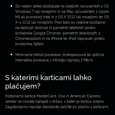
Do vsebin lahko dostopate na osebnih računalnikih z OS
Windows 7 (ali novejšim) in na Mac računalnikih s čipom
M1 ali procesorji Intel in z OS X 10.12 (ali novejšim) ter OS
X-u 10.12 (ali novejšim). Prav tako so vsebine dostopne
na tablicah Android in pametnih telefonih (preko
brskalnika Google Chrome), pametnih televizorjih, s
Chromecastom in na iPhone ter iPad napravah (preko
brskalnika Safari).
Minimalna hitrost povezave: širokopasovna ali optična
internetna povezava s hitrostjo najmanj 2 Mb/s.
S katerimi karticami lahko
plačujem?
Podpiramo kartice MasterCard, Visa in American Express,
vendar se morate nahajati v državi, v kateri je kartica izdana.
Zagotavljamo najvišje standarde zaščite pri plačilu s karticami.