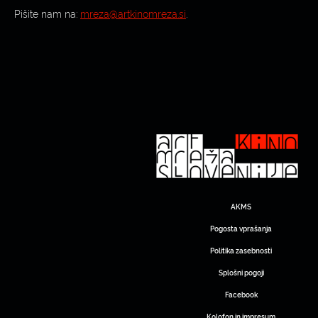
Pišite nam na:
mreza@artkinomreza.si
.
AKMS
Pogosta vprašanja
Politika zasebnosti
Splošni pogoji
Facebook
Kolofon in impresum