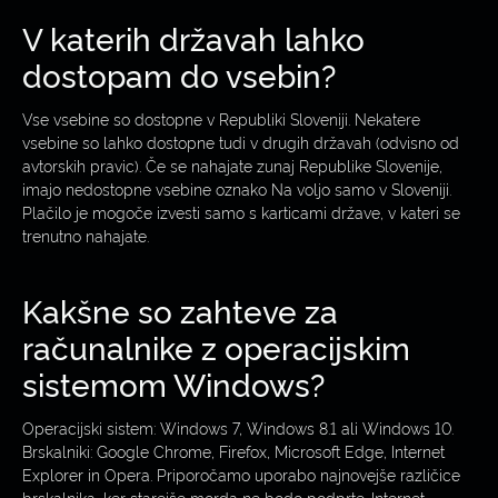
V katerih državah lahko
dostopam do vsebin?
Vse vsebine so dostopne v Republiki Sloveniji. Nekatere
vsebine so lahko dostopne tudi v drugih državah (odvisno od
avtorskih pravic). Če se nahajate zunaj Republike Slovenije,
imajo nedostopne vsebine oznako Na voljo samo v Sloveniji.
Plačilo je mogoče izvesti samo s karticami države, v kateri se
trenutno nahajate.
Kakšne so zahteve za
računalnike z operacijskim
sistemom Windows?
Operacijski sistem: Windows 7, Windows 8.1 ali Windows 10.
Brskalniki: Google Chrome, Firefox, Microsoft Edge, Internet
Explorer in Opera. Priporočamo uporabo najnovejše različice
brskalnika, ker starejše morda ne bodo podprte. Internet