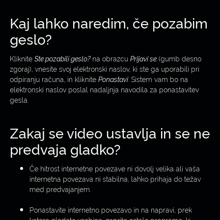
Kaj lahko naredim, če pozabim
geslo?
Kliknite
Ste pozabili geslo?
na obrazcu
Prijavi se
(gumb desno
zgoraj), vnesite svoj elektronski naslov, ki ste ga uporabili pri
odpiranju računa, in kliknite
Ponastavi
. Sistem vam bo na
elektronski naslov poslal nadaljnja navodila za ponastavitev
gesla.
Zakaj se video ustavlja in se ne
predvaja gladko?
Če hitrost internetne povezave ni dovolj velika ali vaša
internetna povezava ni stabilna, lahko prihaja do težav
med predvajanjem.
Ponastavite internetno povezavo in na napravi, prek
katere gledate vsebine, zaprite ostale programe, ki