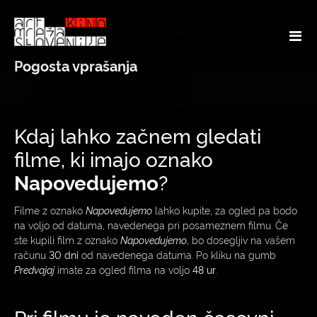
Pogosta vprašanja
Kdaj lahko začnem gledati
filme, ki imajo oznako
Napovedujemo
?
Filme z oznako
Napovedujemo
lahko kupite, za ogled pa bodo
na voljo od datuma, navedenega pri posameznem filmu. Če
ste kupili film z oznako
Napovedujemo
, bo dosegljiv na vašem
računu
30 dni
od navedenega datuma. Po kliku na gumb
Predvajaj
imate za ogled filma na voljo
48 ur
.
Pri filmu je naveden časovni