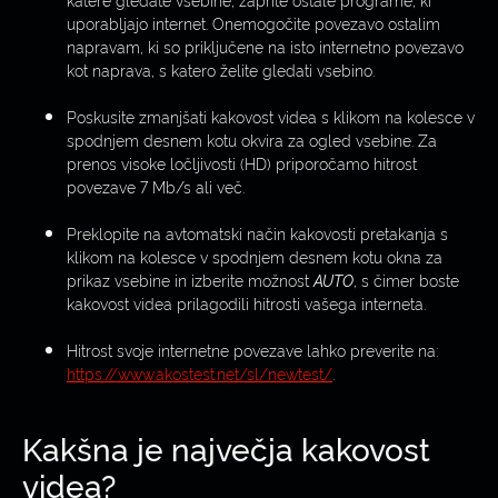
uporabljajo internet. Onemogočite povezavo ostalim
napravam, ki so priključene na isto internetno povezavo
kot naprava, s katero želite gledati vsebino.
Poskusite zmanjšati kakovost videa s klikom na kolesce v
spodnjem desnem kotu okvira za ogled vsebine. Za
prenos visoke ločljivosti (HD) priporočamo hitrost
povezave 7 Mb/s ali več.
Preklopite na avtomatski način kakovosti pretakanja s
klikom na kolesce v spodnjem desnem kotu okna za
prikaz vsebine in izberite možnost
AUTO
, s čimer boste
kakovost videa prilagodili hitrosti vašega interneta.
Hitrost svoje internetne povezave lahko preverite na:
https://www.akostest.net/sl/newtest/
.
Kakšna je največja kakovost
videa?