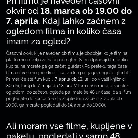
okvir od
18. marca ob 19.00 do
7. aprila
. Kdaj lahko začnem z
ogledom filma in koliko časa
imam za ogled?
Časovni okvir, ki je naveden ob filmu, je obdobje, ko je film na
platformi na voljo za nakup in ogled (v predprodaji film lahko
kupite, ne morete pa ga začeti gledati). Po preteku tega časa
filma ni več mogoče kupiti, še vedno pa ga je mogoče gledati.
Primer: če ste film kupili
7. aprila ob 13. uri
, bo v vaši knjižnici
30 dni
, torej
do 7. maja do 13. ure
. V tem času morate začeti z
ogledom, po začetku ogleda pa imate še 48 ur časa, da si film
pogledate do konca (če ste z ogledom začeli 12. aprila ob
10.00, ga morate pogledati do 14. aprila do 10.00).
Ali moram vse filme, kupljene v
paketu, pogledati v samo 48