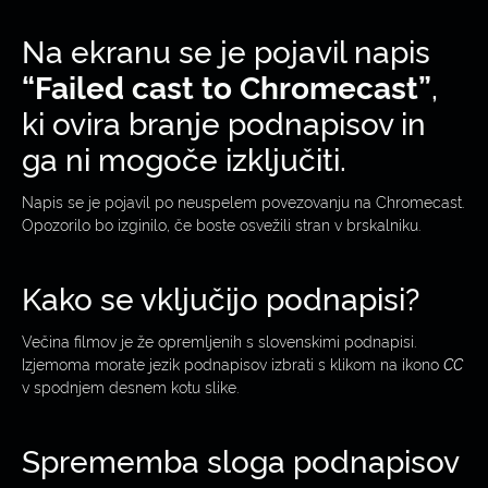
Na ekranu se je pojavil napis
“Failed cast to Chromecast”
,
ki ovira branje podnapisov in
ga ni mogoče izključiti.
Napis se je pojavil po neuspelem povezovanju na Chromecast.
Opozorilo bo izginilo, če boste osvežili stran v brskalniku.
Kako se vključijo podnapisi?
Večina filmov je že opremljenih s slovenskimi podnapisi.
Izjemoma morate jezik podnapisov izbrati s klikom na ikono
CC
v spodnjem desnem kotu slike.
Sprememba sloga podnapisov