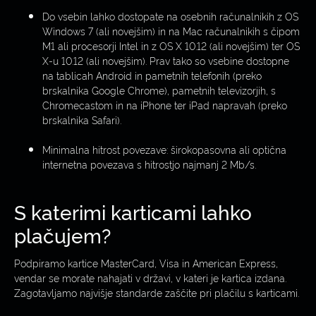
Do vsebin lahko dostopate na osebnih računalnikih z OS
Windows 7 (ali novejšim) in na Mac računalnikih s čipom
M1 ali procesorji Intel in z OS X 10.12 (ali novejšim) ter OS
X-u 10.12 (ali novejšim). Prav tako so vsebine dostopne
na tablicah Android in pametnih telefonih (preko
brskalnika Google Chrome), pametnih televizorjih, s
Chromecastom in na iPhone ter iPad napravah (preko
brskalnika Safari).
Minimalna hitrost povezave: širokopasovna ali optična
internetna povezava s hitrostjo najmanj 2 Mb/s.
S katerimi karticami lahko
plačujem?
Podpiramo kartice MasterCard, Visa in American Express,
vendar se morate nahajati v državi, v kateri je kartica izdana.
Zagotavljamo najvišje standarde zaščite pri plačilu s karticami.