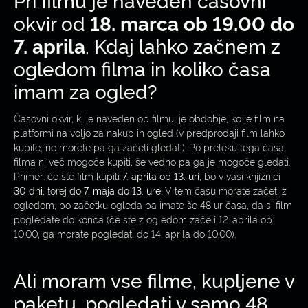
okvir od
18. marca ob 19.00 do
7. aprila
. Kdaj lahko začnem z
ogledom filma in koliko časa
imam za ogled?
Časovni okvir, ki je naveden ob filmu, je obdobje, ko je film na
platformi na voljo za nakup in ogled (v predprodaji film lahko
kupite, ne morete pa ga začeti gledati). Po preteku tega časa
filma ni več mogoče kupiti, še vedno pa ga je mogoče gledati.
Primer: če ste film kupili
7. aprila ob 13. uri
, bo v vaši knjižnici
30 dni
, torej
do 7. maja do 13. ure
. V tem času morate začeti z
ogledom, po začetku ogleda pa imate še 48 ur časa, da si film
pogledate do konca (če ste z ogledom začeli 12. aprila ob
10.00, ga morate pogledati do 14. aprila do 10.00).
Ali moram vse filme, kupljene v
paketu, pogledati v samo 48