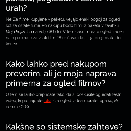
urah?
Ne. Za filme, kupljene v paketu, veljajo enaki pogoji za ogled
kot za ostale filme. Po nakupu bodo filmi iz paketa v zavihku
Moja knjižnica
na voljo
30 dni
. V tem času morate ogled začeti,
nato pa imate za vsak film 48 ur časa, da si ga pogledate do
konca.
Kako lahko pred nakupom
preverim, ali je moja naprava
primerna za ogled filmov?
O tem se lahko prepričate tako, da si poskusite ogledati testni
video, ki ga najdete
tukaj
(za ogled videa morate tega
kupiti
;
cena je 0 €).
Kakšne so sistemske zahteve?