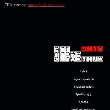
Pišite nam na:
mreza@artkinomreza.si
.
AKMS
Pogosta vprašanja
Politika zasebnosti
Splošni pogoji
Facebook
Kolofon in impresum