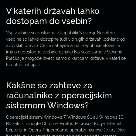
V katerih državah lahko
dostopam do vsebin?
Vse vsebine so dostopne v Republiki Sloveniji. Nekatere
vsebine so lahko dostopne tudi v drugih državah (odvisno od
avtorskih pravic). Če se nahajate zunaj Republike Slovenije,
imajo nedostopne vsebine oznako Na voljo samo v Sloveniji.
Plačilo je mogoče izvesti samo s karticami države, v kateri se
trenutno nahajate.
Kakšne so zahteve za
računalnike z operacijskim
sistemom Windows?
Operacijski sistem: Windows 7, Windows 8.1 ali Windows 10.
Brskalniki: Google Chrome, Firefox, Microsoft Edge, Internet
Explorer in Opera. Priporočamo uporabo najnovejše različice
brskalnika, ker starejše morda ne bodo podprte. Internet