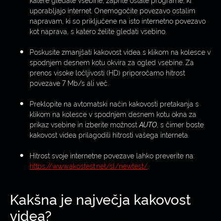
uporabljajo internet. Onemogočite povezavo ostalim
napravam, ki so priključene na isto internetno povezavo
kot naprava, s katero želite gledati vsebino.
Poskusite zmanjšati kakovost videa s klikom na kolesce v
spodnjem desnem kotu okvira za ogled vsebine. Za
prenos visoke ločljivosti (HD) priporočamo hitrost
povezave 7 Mb/s ali več.
Preklopite na avtomatski način kakovosti pretakanja s
klikom na kolesce v spodnjem desnem kotu okna za
prikaz vsebine in izberite možnost
AUTO
, s čimer boste
kakovost videa prilagodili hitrosti vašega interneta.
Hitrost svoje internetne povezave lahko preverite na:
https://www.akostest.net/sl/newtest/
.
Kakšna je največja kakovost
videa?