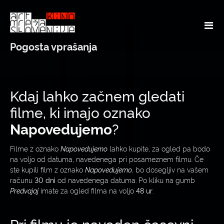
Pogosta vprašanja
Kdaj lahko začnem gledati
filme, ki imajo oznako
Napovedujemo
?
Filme z oznako
Napovedujemo
lahko kupite, za ogled pa bodo
na voljo od datuma, navedenega pri posameznem filmu. Če
ste kupili film z oznako
Napovedujemo
, bo dosegljiv na vašem
računu
30 dni
od navedenega datuma. Po kliku na gumb
Predvajaj
imate za ogled filma na voljo
48 ur
.
Pri filmu je naveden časovni