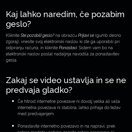
Kaj lahko naredim, če pozabim
geslo?
Kliknite
Ste pozabili geslo?
na obrazcu
Prijavi se
(gumb desno
zgoraj), vnesite svoj elektronski naslov, ki ste ga uporabili pri
odpiranju računa, in kliknite
Ponastavi
. Sistem vam bo na
elektronski naslov poslal nadaljnja navodila za ponastavitev
gesla.
Zakaj se video ustavlja in se ne
predvaja gladko?
Če hitrost internetne povezave ni dovolj velika ali vaša
internetna povezava ni stabilna, lahko prihaja do težav
med predvajanjem.
Ponastavite internetno povezavo in na napravi, prek
katere gledate vsebine, zaprite ostale programe, ki