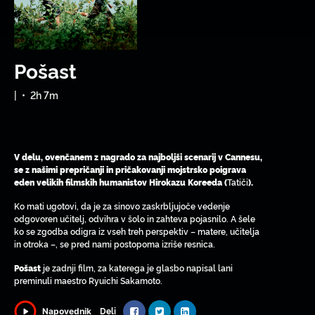
Pošast
|
•
2h 7m
V delu, ovenčanem z nagrado za najboljši scenarij v Cannesu,
se z našimi prepričanji in pričakovanji mojstrsko poigrava
Tatiči
eden velikih filmskih humanistov Hirokazu Koreeda (
).
Ko mati ugotovi, da je za sinovo zaskrbljujoče vedenje
odgovoren učitelj, odvihra v šolo in zahteva pojasnilo. A šele
ko se zgodba odigra iz vseh treh perspektiv – matere, učitelja
in otroka –, se pred nami postopoma izriše resnica.
je zadnji film, za katerega je glasbo napisal lani
Pošast
preminuli maestro Ryuichi Sakamoto.
Deli
Napovednik