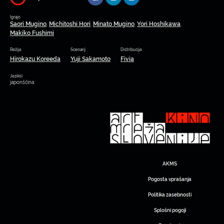
Igrajo
Saori Mugino
Michitoshi Hori
Minato Mugino
Yori Hoshikawa
,
,
,
,
Makiko Fushimi
Režija
Scenarij
Distribucija
Hirokazu Koreeda
Yuji Sakamoto
Fivia
Jezik(i)
japonščina
AKMS
Pogosta vprašanja
Politika zasebnosti
Splošni pogoji