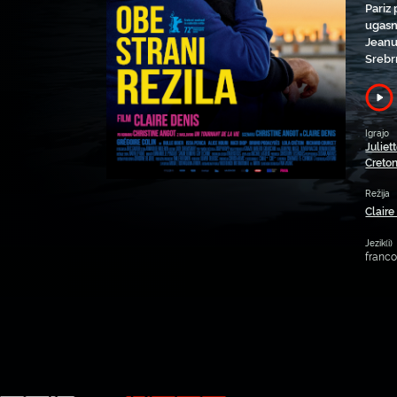
Pariz 
ugasn
Jeanu
Srebr
Igrajo
Juliet
Creto
Režija
Claire
Jezik(i)
franc