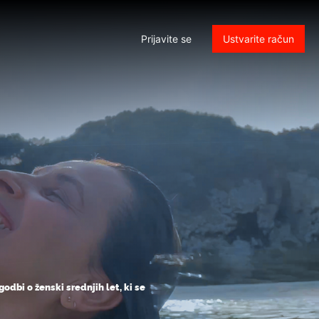
Prijavite se
Ustvarite račun
odbi o ženski srednjih let, ki se