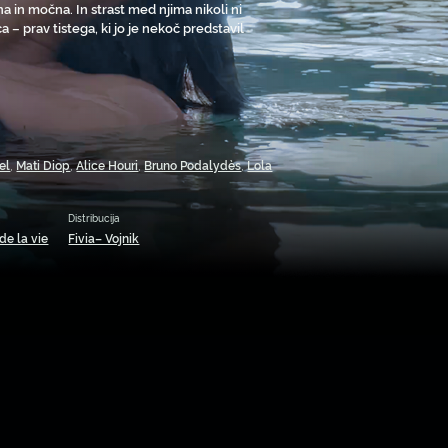
na in močna. In strast med njima nikoli ni
– prav tistega, ki jo je nekoč predstavil
el
,
Mati Diop
,
Alice Houri
,
Bruno Podalydès
,
Lola
Distribucija
de la vie
Fivia– Vojnik