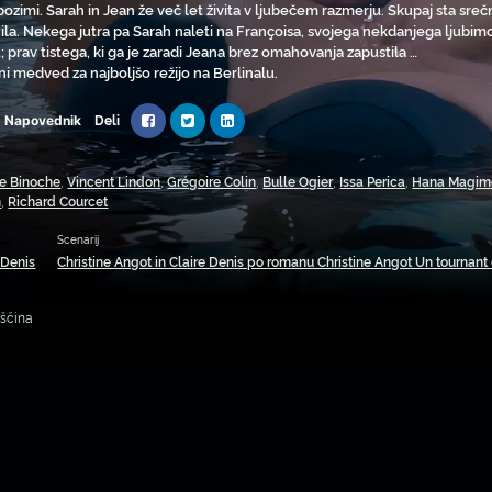
pozimi. Sarah in Jean že več let živita v ljubečem razmerju. Skupaj sta sreč
ila. Nekega jutra pa Sarah naleti na Françoisa, svojega nekdanjega ljubimca 
; prav tistega, ki ga je zaradi Jeana brez omahovanja zapustila …
ni medved za najboljšo režijo na Berlinalu.
Deli
Napovednik
te Binoche
,
Vincent Lindon
,
Grégoire Colin
,
Bulle Ogier
,
Issa Perica
,
Hana Magim
n
,
Richard Courcet
Scenarij
 Denis
Christine Angot in Claire Denis po romanu Christine Angot Un tournant 
oščina