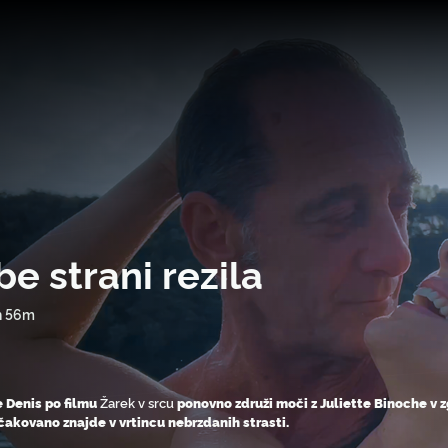
e strani rezila
h 56m
e Denis po filmu
Žarek v srcu
ponovno združi moči z Juliette Binoche v zg
čakovano znajde v vrtincu nebrzdanih strasti.