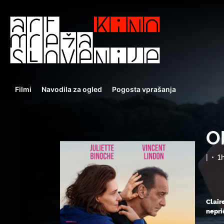
Filmi
Navodila za ogled
Pogosta vprašanja
Ob
|
•
1
Clair
nepri