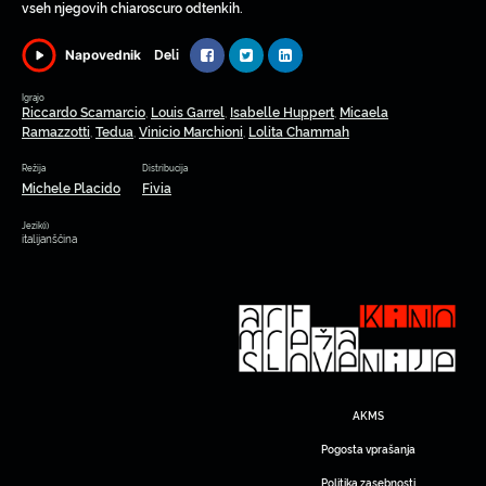
vseh njegovih chiaroscuro odtenkih.
Deli
Napovednik
Igrajo
Riccardo Scamarcio
Louis Garrel
Isabelle Huppert
Micaela
,
,
,
Ramazzotti
Tedua
Vinicio Marchioni
Lolita Chammah
,
,
,
Režija
Distribucija
Michele Placido
Fivia
Jezik(i)
italijanščina
AKMS
Pogosta vprašanja
Politika zasebnosti