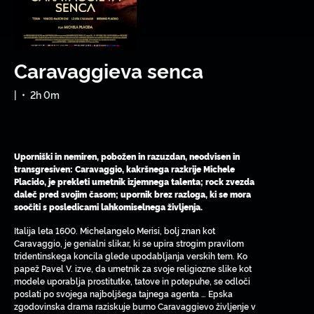
Caravaggieva senca
|
•
2h 0m
Uporniški in nemiren, pobožen in razuzdan, neodvisen in
transgresiven: Caravaggio, kakršnega razkrije Michele
Placido, je prekleti umetnik izjemnega talenta; rock zvezda
daleč pred svojim časom; upornik brez razloga, ki se mora
soočiti s posledicami lahkomiselnega življenja.
Italija leta 1600. Michelangelo Merisi, bolj znan kot
Caravaggio, je genialni slikar, ki se upira strogim pravilom
tridentinskega koncila glede upodabljanja verskih tem. Ko
papež Pavel V. izve, da umetnik za svoje religiozne slike kot
modele uporablja prostitutke, tatove in potepuhe, se odloči
poslati po svojega najboljšega tajnega agenta … Epska
zgodovinska drama raziskuje burno Caravaggievo življenje v